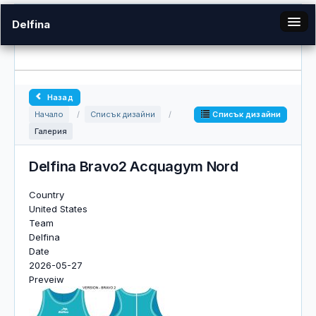
Delfina
bg
Назад
Галерия
Списък дизайни
Начало
/
Списък дизайни
/
Галерия
Вход
Delfina Bravo2 Acquagym Nord
Country
United States
Team
Delfina
Date
2026-05-27
Preveiw