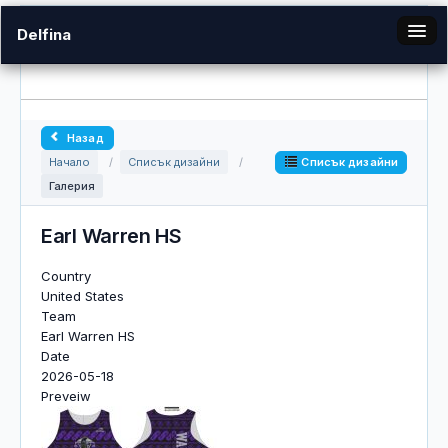
Delfina
bg
Назад
Галерия
Списък дизайни
Начало
/
Списък дизайни
/
Галерия
Вход
Earl Warren HS
Country
United States
Team
Earl Warren HS
Date
2026-05-18
Preveiw