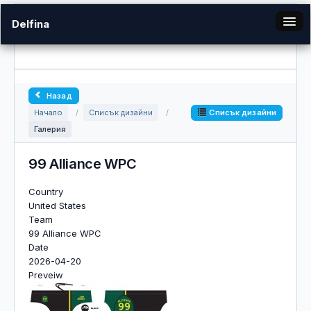
Delfina
bg
Назад
Галерия
Списък дизайни
Начало
/
Списък дизайни
/
Галерия
Вход
99 Alliance WPC
Country
United States
Team
99 Alliance WPC
Date
2026-04-20
Preveiw