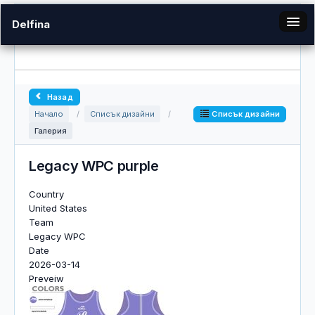
Delfina
bg
Назад
Галерия
Списък дизайни
Начало
/
Списък дизайни
/
Галерия
Вход
Legacy WPC purple
Country
United States
Team
Legacy WPC
Date
2026-03-14
Preveiw