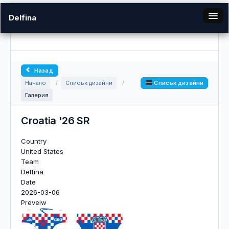
Delfina
bg
Назад
Галерия
Списък дизайни
Начало
/
Списък дизайни
/
Галерия
Вход
Croatia '26 SR
Country
United States
Team
Delfina
Date
2026-03-06
Preveiw